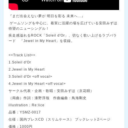
『まだ出会えない夢が 明日を彩る 未来へ…』
ゲームソングを中心に、着実に活躍の場を広げている安田みずほ
待望のニューシングル！
疾走感溢れるROCK「Soleil d'Or」、切なく歌い上げるラブバラ
ード 「Jewel in My Heart」を収録。
<<Track List>>
1.Soleil d'Or
2.Jewel in My Heart
3.Soleil d'Or <off vocal>
4.Jewel in My Heart <off vocal>
サークル代表・企画・歌唱：安田みずほ（京花唄）
（両曲）作詞：漆野淳哉
作曲編曲：鳥海剛史
illustration：Re:lice
品番：YSMZ-0017
仕様：国内プレスCD（スリムケース） ブックレット2ページ
価格：1000円