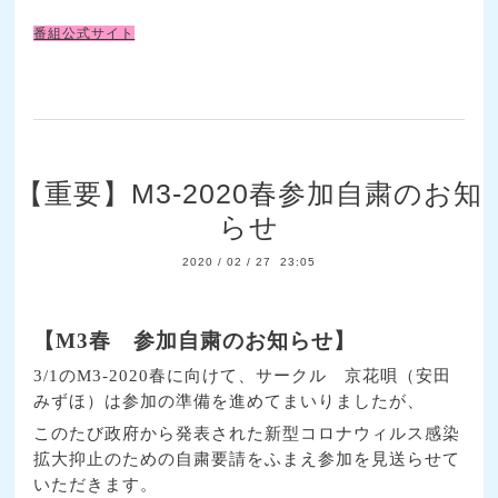
番組公式サイト
【重要】M3-2020春参加自粛のお知
らせ
2020
/
02
/
27 23:05
【
M3
春 参加自粛のお知らせ】
3/1
の
M3-2020
春に向けて、サークル 京花唄（安田
みずほ）は参加の準備を進めてまいりましたが、
このたび政府から発表された新型コロナウィルス感染
拡大抑止のための自粛要請をふまえ参加を見送らせて
いただきます。