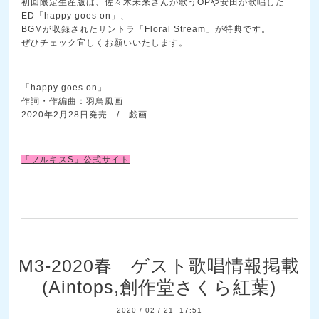
初回限定生産版は、佐々木未来さんが歌うOPや安田が歌唱した
ED「happy goes on」、
BGMが収録されたサントラ「Floral Stream」が特典です。
ぜひチェック宜しくお願いいたします。
「happy goes on」
作詞・作編曲：羽鳥風画
2020年2月28日発売 / 戯画
「フルキスS」公式サイト
M3-2020春 ゲスト歌唱情報掲載
(Aintops,創作堂さくら紅葉)
2020
/
02
/
21 17:51