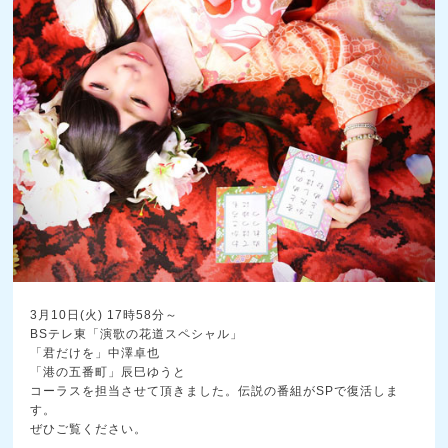
3月10日(火) 17時58分～
BSテレ東「演歌の花道スペシャル」
「君だけを」中澤卓也
「港の五番町」辰巳ゆうと
コーラスを担当させて頂きました。伝説の番組がSPで復活しま
す。
ぜひご覧ください。