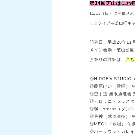
第34回芝山はにわ
11/13（日）に開催さ
ミニライブ＆芝山町キ
開催日：平成28年11
メイン会場：芝山公園
お祭りの詳細は、
こち
◎HIROE’s STUD
◎藤原けい（歌唱） 午
◎空手道 無限勇進会 
◎ヒロラニ・フラスタジ
◎颯～sterns（ダン
◎荒神（武道演技） 午
◎MEGU（歌唱） 午前
◎ハーラウラ・カレイ