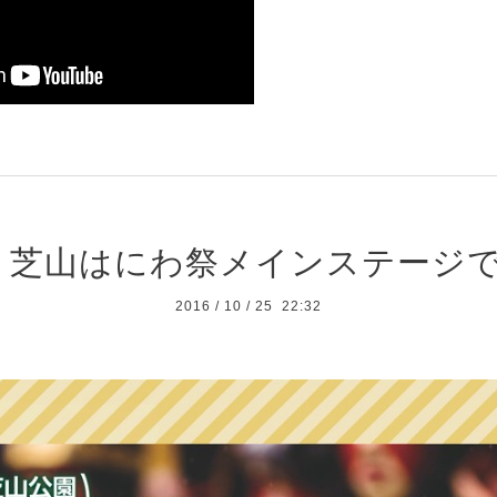
（日）芝山はにわ祭メインステージ
2016
/
10
/
25 22:32