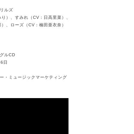
リルズ
みり）、すみれ（CV：日高里菜）、
彩）、ローズ（CV：楠田亜衣奈）
グルCD
26日
ー・ミュージックマーケティング