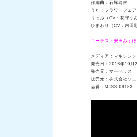
作編曲：石塚玲依
うた：フラワーフェア
りっぷ（CV：花守ゆ
ひまわり（CV：内田
コーラス：安田みずほ
メディア：マキシシン
発売日：2016年10月
発売元：マーベラス
販売元：株式会社ソニ
品番：MJSS-09183