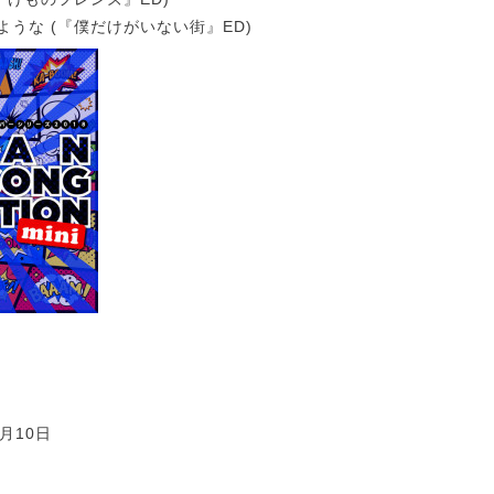
ような (『僕だけがいない街』ED)
月10日