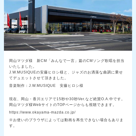
岡山マツダ様 新CM「みんなで一言」篇のCMソング歌唱を担当
いたしました。
J.W.MUSIQUEの安藤ヒロシ様と、ジャズのお洒落な曲調に乗せ
てデュエットさせて頂きました。
音楽制作：J.W.MUSIQUE 安藤ヒロシ様
現在、岡山・香川エリアで15秒や30秒Ver.など絶賛O.A.中です。
岡山マツダ様WebサイトのTOPページからも視聴できます。
https://www.okayama-mazda.co.jp/
※お使いのブラウザによっては動画を再生できない場合もありま
す。