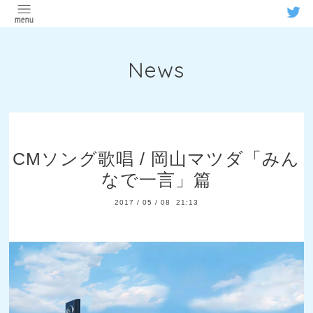
News
CMソング歌唱 / 岡山マツダ「みん
なで一言」篇
2017
/
05
/
08 21:13